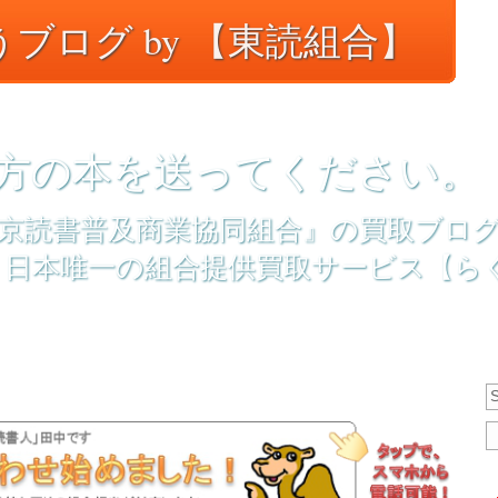
ブログ by 【東読組合】
方の本を送ってください。
京読書普及商業協同組合』の買取ブロ
、日本唯一の組合提供買取サービス【ら