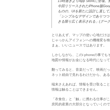
13時過ぎよりApp Storeに登
今回リリースされたiPhone版Go
ものの、UIを新たに設計し直して
「シンプルなデザインでありつつ
きる限り広く表示される」(グーグ
とりあえず、マップの使い心地だけは
じゃっかんアイフォンへの機種変を検
まぁ、いいニュースではあります。
しかしながら、このi phoneの事で
地図や情報がお金になる時代になって
翻ってみると、音楽だって、映画だっ
ネット経由で見れるわけだから、ある
端末さえあれば、情報を受け取ること
情報は触ることはできません。
「衣食住」と「触」に携わる仕事がこ
庶民的産業の大部分となっていくので