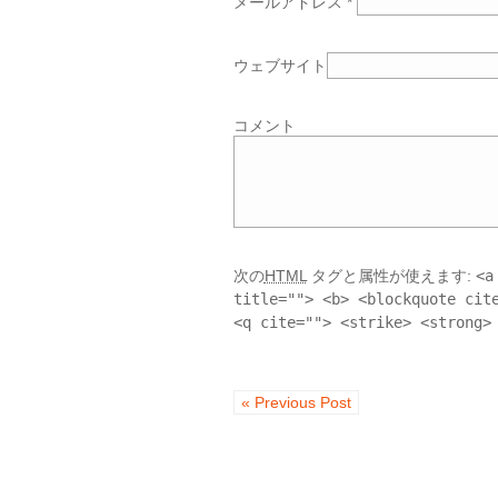
メールアドレス
*
ウェブサイト
コメント
次の
HTML
タグと属性が使えます:
<a
title=""> <b> <blockquote cit
<q cite=""> <strike> <strong>
« Previous Post