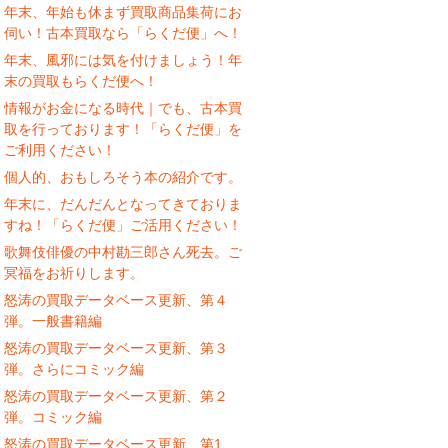
年末、年始も休まず買取商品集荷にお
伺い！古本買取なら「らくだ便」へ！
年末、風邪には気を付けましょう！年
末の買取もらくだ便へ！
情報がお金になる時代｜でも、古本買
取を行っております！「らくだ便」を
ご利用ください！
個人的、おもしろそう本の紹介です。
年末に、だんだんとなってきておりま
すね！「らくだ便」ご活用ください！
歌舞伎俳優の中村勘三郎さん死去。ご
冥福をお祈りします。
怒涛の買取データベース更新、第４
弾。一般書籍編
怒涛の買取データベース更新、第３
弾。さらにコミック編
怒涛の買取データベース更新、第２
弾。コミック編
怒涛の買取データベース更新、第1