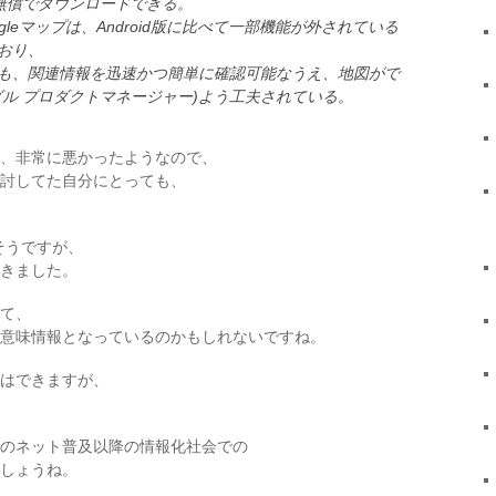
場。無償でダウンロードできる。
ogleマップは、Android版に比べて一部機能が外されている
おり、
も、関連情報を迅速かつ簡単に確認可能なうえ、地図がで
ル プロダクトマネージャー)よう工夫されている。
、非常に悪かったようなので、
討してた自分にとっても、
もそうですが、
きました。
て、
意味情報となっているのかもしれないですね。
はできますが、
のネット普及以降の情報化社会での
しょうね。