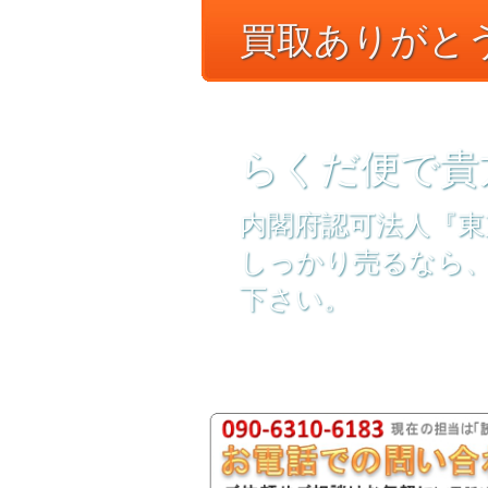
買取ありがとう
らくだ便で貴
内閣府認可法人『東
しっかり売るなら
下さい。