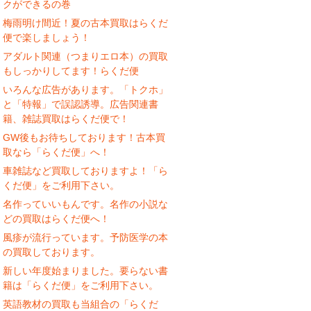
クができるの巻
梅雨明け間近！夏の古本買取はらくだ
便で楽しましょう！
アダルト関連（つまりエロ本）の買取
もしっかりしてます！らくだ便
いろんな広告があります。「トクホ」
と「特報」で誤認誘導。広告関連書
籍、雑誌買取はらくだ便で！
GW後もお待ちしております！古本買
取なら「らくだ便」へ！
車雑誌など買取しておりますよ！「ら
くだ便」をご利用下さい。
名作っていいもんです。名作の小説な
どの買取はらくだ便へ！
風疹が流行っています。予防医学の本
の買取しております。
新しい年度始まりました。要らない書
籍は「らくだ便」をご利用下さい。
英語教材の買取も当組合の「らくだ