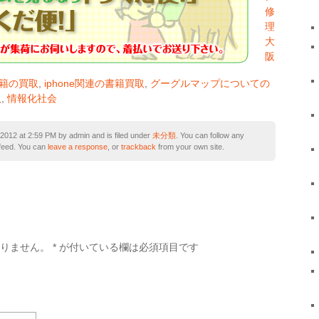
書籍の買取
,
iphone関連の書籍買取
,
グーグルマップについての
取
,
情報化社会
012 at 2:59 PM by admin and is filed under
未分類
. You can follow any
feed. You can
leave a response
, or
trackback
from your own site.
ありません。
*
が付いている欄は必須項目です