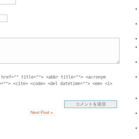
 href="" title=""> <abbr title=""> <acronym
e=""> <cite> <code> <del datetime=""> <em> <i>
Next Post »