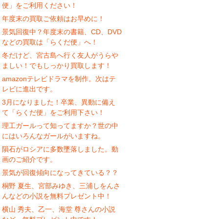
便」をご利用ください！
年度末の買取ご依頼はお早めに！
景気回復中？年度末の書籍、CD、DVD
などの買取は「らくだ便」へ！
冬だけど、宮古島へ行く友人がうらや
ましい！でもしっかり買取します！
amazonテレビドラマを制作。次はテ
レビに進出です。
3月になりました！卒業、異動に備え
て「らくだ便」をご利用下さい！
理工ガールって知ってますか？世の中
にはいろんなガールがいますね。
隕石がロシアに多数墜落しました。動
画のご紹介です。
景気が回復傾向になってきている？？
桐野 夏生、宮部みゆき、三浦しをんさ
んなどの小説を無料プレゼント中！
横山 秀夫、乙一、海堂 尊さんの小説