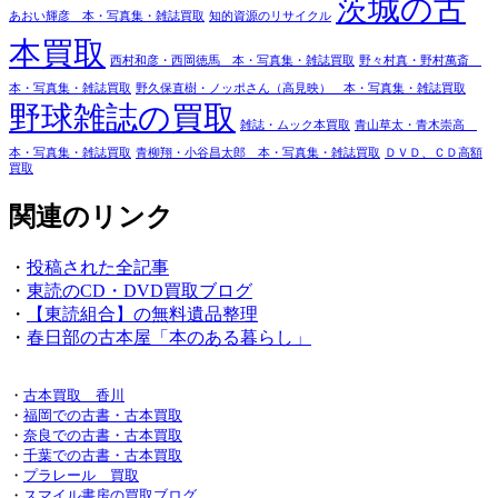
茨城の古
あおい輝彦 本・写真集・雑誌買取
知的資源のリサイクル
本買取
西村和彦・西岡徳馬 本・写真集・雑誌買取
野々村真・野村萬斎
本・写真集・雑誌買取
野久保直樹・ノッポさん（高見映） 本・写真集・雑誌買取
野球雑誌の買取
雑誌・ムック本買取
青山草太・青木崇高
本・写真集・雑誌買取
青柳翔・小谷昌太郎 本・写真集・雑誌買取
ＤＶＤ、ＣＤ高額
買取
関連のリンク
・
投稿された全記事
・
東読のCD・DVD買取ブログ
・
【東読組合】の無料遺品整理
・
春日部の古本屋「本のある暮らし」
・
古本買取 香川
・
福岡での古書・古本買取
・
奈良での古書・古本買取
・
千葉での古書・古本買取
・
プラレール 買取
・
スマイル書房の買取ブログ