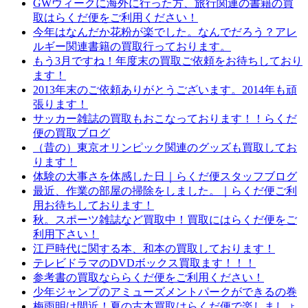
GWウィークに海外に行った方、旅行関連の書籍の買
取はらくだ便をご利用ください！
今年はなんだか花粉が楽でした。なんでだろう？アレ
ルギー関連書籍の買取行っております。
もう3月ですね！年度末の買取ご依頼をお待ちしており
ます！
2013年末のご依頼ありがとうございます。2014年も頑
張ります！
サッカー雑誌の買取もおこなっております！！らくだ
便の買取ブログ
（昔の）東京オリンピック関連のグッズも買取してお
ります！
体験の大事さを体感した日｜らくだ便スタッフブログ
最近、作業の部屋の掃除をしました。｜らくだ便ご利
用お待ちしております！
秋。スポーツ雑誌など買取中！買取にはらくだ便をご
利用下さい！
江戸時代に関する本、和本の買取しております！
テレビドラマのDVDボックス買取ます！！！
参考書の買取なららくだ便をご利用ください！
少年ジャンプのアミューズメントパークができるの巻
梅雨明け間近！夏の古本買取はらくだ便で楽しましょ