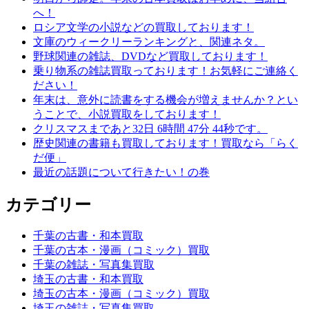
へ！
ロシア文学の小説などの買取しております！
文庫のウィークリーランキングと、関連ネタ。
野球関連の雑誌、DVDなど買取しております！
乗り物系の雑誌買取っております！お気軽にご連絡く
ださい！
年末は、意外に読書をする機会が増えませんか？とい
うことで、小説買取をしております！
クリスマスまであと32日 6時間 47分 44秒です。
歴史関連の書籍も買取しております！買取なら「らく
だ便」
最近の話題について行きたい！の巻
カテゴリー
千葉の古書・和本買取
千葉の古本・漫画（コミック）買取
千葉の雑誌・写真集買取
埼玉の古書・和本買取
埼玉の古本・漫画（コミック）買取
埼玉の雑誌・写真集買取