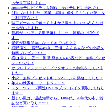
っかり買取します！
amazonテレビドラマを制作。次はテレビに進出です。
3月になりました！卒業、異動に備えて「らくだ便」を
ご利用下さい！
理工ガールって知ってますか？世の中にはいろんなガ
ールがいますね。
隕石がロシアに多数墜落しました。動画のご紹介で
す。
景気が回復傾向になってきている？？
桐野 夏生、宮部みゆき、三浦しをんさんなどの小説を
無料プレゼント中！
横山 秀夫、乙一、海堂 尊さんの小説など、無料プレゼ
ント中です！
がっちりマンデーで「ブックオフ」の特集をしていま
した！
小説、無料プレゼントキャンペーンを開始しました！
年末の検索キーワードベスト５
スターウォーズ関連DVDやブルーレイを買取しており
ます！
新しい風は、温故知新から。60年代、70年代の本、雑
誌など買い取ります！