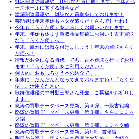
野球関連の書籍や、DVDなど買い取ります。野球とベ
ースボールに関する雑学など
建築関連書籍や、雑誌など買取をしております！
芸能界は年末年始もネタが盛りだくさんでしたね！
今年も「らくだ便」をよろしくお願いいたします。
年末、年始も休まず買取商品集荷にお伺い！古本買取
なら「らくだ便」へ！
年末、風邪には気を付けましょう！年末の買取もらく
だ便へ！
情報がお金になる時代｜でも、古本買取を行っており
ます！「らくだ便」をご利用ください！
個人的、おもしろそう本の紹介です。
年末に、だんだんとなってきておりますね！「らくだ
便」ご活用ください！
歌舞伎俳優の中村勘三郎さん死去。ご冥福をお祈りし
ます。
怒涛の買取データベース更新、第４弾。一般書籍編
怒涛の買取データベース更新、第３弾。さらにコミッ
ク編
怒涛の買取データベース更新、第２弾。コミック編
怒涛の買取データベース更新、第1弾。書籍編
明日から師走。年末の古本買取はお早めに、当組合