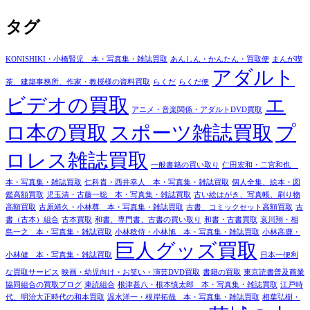
タグ
KONISHIKI・小橋賢児 本・写真集・雑誌買取
あんしん・かんたん・買取便
まんが喫
アダルト
茶、建築事務所、作家・教授様の資料買取
らくだ
らくだ便
ビデオの買取
エ
アニメ・音楽関係・アダルトDVD買取
ロ本の買取
スポーツ雑誌買取
プ
ロレス雑誌買取
一般書籍の買い取り
仁田宏和・二宮和也
本・写真集・雑誌買取
仁科貴・西井幸人 本・写真集・雑誌買取
個人全集、絵本・図
鑑高額買取
児玉清・古藤一聡 本・写真集・雑誌買取
古い絵はがき、写真帳、刷り物
高額買取
古原靖久・小林尊 本・写真集・雑誌買取
古書、コミックセット高額買取
古
書（古本）組合
古本買取
和書、専門書、古書の買い取り
和書・古書買取
哀川翔・相
島一之 本・写真集・雑誌買取
小林稔侍・小林旭 本・写真集・雑誌買取
小林高鹿・
巨人グッズ買取
小林健 本・写真集・雑誌買取
日本一便利
な買取サービス
映画・幼児向け・お笑い・演芸DVD買取
書籍の買取
東京読書普及商業
協同組合の買取ブログ
東読組合
根津甚八・根本慎太郎 本・写真集・雑誌買取
江戸時
代、明治大正時代の和本買取
温水洋一・根岸拓哉 本・写真集・雑誌買取
相葉弘樹・