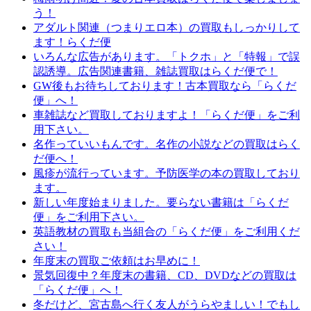
う！
アダルト関連（つまりエロ本）の買取もしっかりして
ます！らくだ便
いろんな広告があります。「トクホ」と「特報」で誤
認誘導。広告関連書籍、雑誌買取はらくだ便で！
GW後もお待ちしております！古本買取なら「らくだ
便」へ！
車雑誌など買取しておりますよ！「らくだ便」をご利
用下さい。
名作っていいもんです。名作の小説などの買取はらく
だ便へ！
風疹が流行っています。予防医学の本の買取しており
ます。
新しい年度始まりました。要らない書籍は「らくだ
便」をご利用下さい。
英語教材の買取も当組合の「らくだ便」をご利用くだ
さい！
年度末の買取ご依頼はお早めに！
景気回復中？年度末の書籍、CD、DVDなどの買取は
「らくだ便」へ！
冬だけど、宮古島へ行く友人がうらやましい！でもし