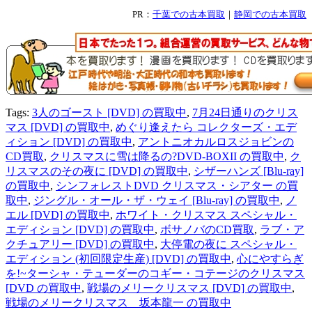
PR：
千葉での古本買取
｜
静岡での古本買取
Tags:
3人のゴースト [DVD] の買取中
,
7月24日通りのクリス
マス [DVD] の買取中
,
めぐり逢えたら コレクターズ・エデ
ィション [DVD] の買取中
,
アントニオカルロスジョビンの
CD買取
,
クリスマスに雪は降るの?DVD-BOXII の買取中
,
ク
リスマスのその夜に [DVD] の買取中
,
シザーハンズ [Blu-ray]
の買取中
,
シンフォレストDVD クリスマス・シアター の買
取中
,
ジングル・オール・ザ・ウェイ [Blu-ray] の買取中
,
ノ
エル [DVD] の買取中
,
ホワイト・クリスマス スペシャル・
エディション [DVD] の買取中
,
ボサノバのCD買取
,
ラブ・ア
クチュアリー [DVD] の買取中
,
大停電の夜に スペシャル・
エディション (初回限定生産) [DVD] の買取中
,
心にやすらぎ
を!~ターシャ・テューダーのコギー・コテージのクリスマス
[DVD の買取中
,
戦場のメリークリスマス [DVD] の買取中
,
戦場のメリークリスマス 坂本龍一 の買取中