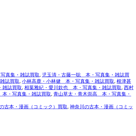
・写真集・雑誌買取
,
児玉清・古藤一聡 本・写真集・雑誌買
雑誌買取
,
小林高鹿・小林健 本・写真集・雑誌買取
,
根津甚
・雑誌買取
,
相葉雅紀・愛川欽也 本・写真集・雑誌買取
,
西村
 本・写真集・雑誌買取
,
青山草太・青木崇高 本・写真集・
の古本・漫画（コミック）買取
,
神奈川の古本・漫画（コミッ