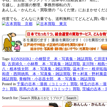
引越し、お部屋の整理、事務所移転の方、
あんしん・かんたん・買取便の『らくだ便』におまかせくだ
何度でも、どんなに大量でも、送料無料にてどんどん買い取
Tags:
KONISHIKI・小橋賢児 本・写真集・雑誌買取
,
仁田宏
取
,
古原靖久・小林尊 本・写真集・雑誌買取
,
哀川翔・相島
八・根本慎太郎 本・写真集・雑誌買取
,
温水洋一・根岸拓哉
和彦・西岡徳馬 本・写真集・雑誌買取
,
野々村真・野村萬斎
雑誌買取
,
青柳翔・小谷昌太郎 本・写真集・雑誌買取
Posted in
千葉の古本・漫画（コミック）買取
,
埼玉の古本・漫
ク）買取
,
群馬の古本・漫画（コミック）買取
,
茨城の古本・
Search for: