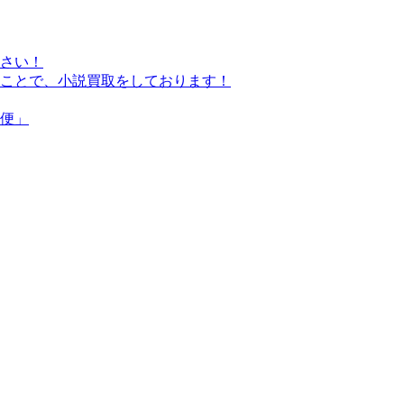
さい！
ことで、小説買取をしております！
便」