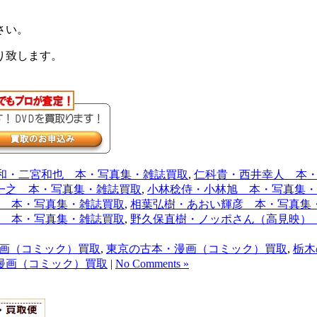
さい。
り致します。
和・二宮和也 本・写真集・雑誌買取
,
仁科貴・西井幸人 本
一之 本・写真集・雑誌買取
,
小林稔侍・小林旭 本・写真集・
 本・写真集・雑誌買取
,
相葉弘樹・あおい輝彦 本・写真集
 本・写真集・雑誌買取
,
野久保直樹・ノッポさん（高見映）
画（コミック）買取
,
東京の古本・漫画（コミック）買取
,
栃木
漫画（コミック）買取
|
No Comments »