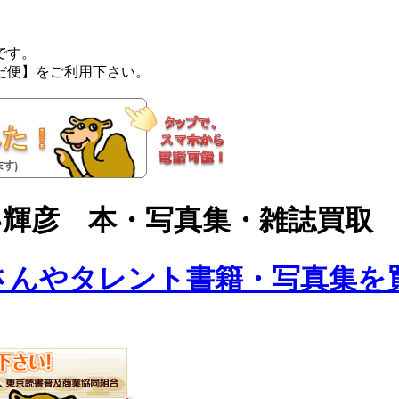
です。
だ便】をご利用下さい。
・あおい輝彦 本・写真集・雑誌買取
さんやタレント書籍・写真集を