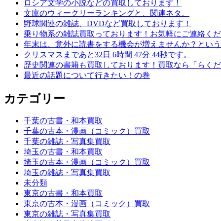
ロシア文学の小説などの買取しております！
文庫のウィークリーランキングと、関連ネタ。
野球関連の雑誌、DVDなど買取しております！
乗り物系の雑誌買取っております！お気軽にご連絡くだ
年末は、意外に読書をする機会が増えませんか？という
クリスマスまであと32日 6時間 47分 44秒です。
歴史関連の書籍も買取しております！買取なら「らくだ
最近の話題について行きたい！の巻
カテゴリー
千葉の古書・和本買取
千葉の古本・漫画（コミック）買取
千葉の雑誌・写真集買取
埼玉の古書・和本買取
埼玉の古本・漫画（コミック）買取
埼玉の雑誌・写真集買取
未分類
東京の古書・和本買取
東京の古本・漫画（コミック）買取
東京の雑誌・写真集買取