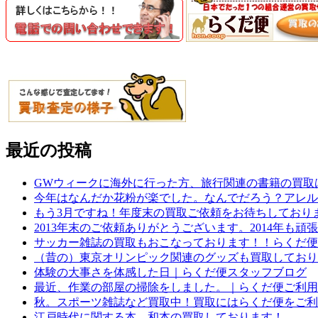
最近の投稿
GWウィークに海外に行った方、旅行関連の書籍の買取
今年はなんだか花粉が楽でした。なんでだろう？アレル
もう3月ですね！年度末の買取ご依頼をお待ちしており
2013年末のご依頼ありがとうございます。2014年も頑
サッカー雑誌の買取もおこなっております！！らくだ便
（昔の）東京オリンピック関連のグッズも買取しており
体験の大事さを体感した日｜らくだ便スタッフブログ
最近、作業の部屋の掃除をしました。｜らくだ便ご利用
秋。スポーツ雑誌など買取中！買取にはらくだ便をご利
江戸時代に関する本、和本の買取しております！