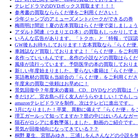
テレビドラマのDVDボックス買取ます！！！
参考書の買取なららくだ便をご利用ください！
少年ジャンプのアミューズメントパークができるの巻
梅雨明け間近！夏の古本買取はらくだ便で楽しましょう
アダルト関連（つまりエロ本）の買取もしっかりしてま
いろんな広告があります。「トクホ」と「特報」で誤認
GW後もお待ちしております！古本買取なら「らくだ便
車雑誌など買取しておりますよ！「らくだ便」をご利用
名作っていいもんです。名作の小説などの買取はらくだ
風疹が流行っています。予防医学の本の買取しておりま
新しい年度始まりました。要らない書籍は「らくだ便」
英語教材の買取も当組合の「らくだ便」をご利用くださ
年度末の買取ご依頼はお早めに！
景気回復中？年度末の書籍、CD、DVDなどの買取は「
冬だけど、宮古島へ行く友人がうらやましい！でもしっ
amazonテレビドラマを制作。次はテレビに進出です。
3月になりました！卒業、異動に備えて「らくだ便」を
理工ガールって知ってますか？世の中にはいろんなガー
隕石がロシアに多数墜落しました。動画のご紹介です。
景気が回復傾向になってきている？？
桐野 夏生、宮部みゆき、三浦しをんさんなどの小説を