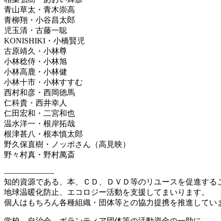
青山草太・青木崇高
青柳翔・小谷昌太郎
児玉清・古藤一聡
KONISHIKI・小橋賢児
古原靖久・小林尊
小林稔侍・小林旭
小林高鹿・小林健
小林十市・小林すすむ
西村和彦・西岡徳馬
仁科貴・西井幸人
仁田宏和・二宮和也
温水洋一・根岸拓哉
根津甚八・根本慎太郎
野久保直樹・ノッポさん（高見映）
野々村真・野村萬斎
——————-
知的資源である、本、ＣＤ、ＤＶＤ等のリユースを促進する
地球温暖化防止、エコロジー活動を支援してまいります。
個人はもちろん各種組織・団体等との協力提携を推進してい
学校、自治会、ボランティア団体等の活動資金の一助に、