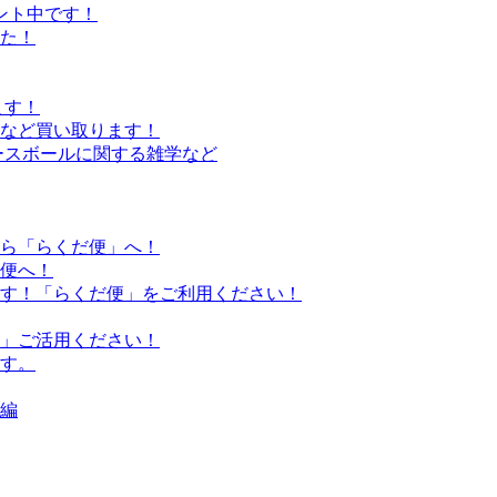
ント中です！
た！
ます！
誌など買い取ります！
ースボールに関する雑学など
ら「らくだ便」へ！
便へ！
す！「らくだ便」をご利用ください！
」ご活用ください！
す。
編