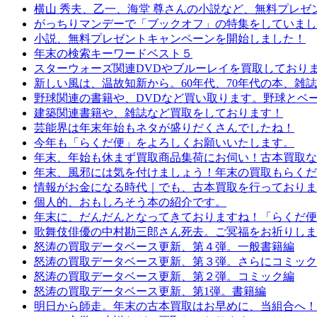
横山 秀夫、乙一、海堂 尊さんの小説など、無料プレゼ
がっちりマンデーで「ブックオフ」の特集をしていまし
小説、無料プレゼントキャンペーンを開始しました！
年末の検索キーワードベスト５
スターウォーズ関連DVDやブルーレイを買取しており
新しい風は、温故知新から。60年代、70年代の本、雑
野球関連の書籍や、DVDなど買い取ります。野球とベ
建築関連書籍や、雑誌など買取をしております！
芸能界は年末年始もネタが盛りだくさんでしたね！
今年も「らくだ便」をよろしくお願いいたします。
年末、年始も休まず買取商品集荷にお伺い！古本買取な
年末、風邪には気を付けましょう！年末の買取もらくだ
情報がお金になる時代｜でも、古本買取を行っておりま
個人的、おもしろそう本の紹介です。
年末に、だんだんとなってきておりますね！「らくだ便
歌舞伎俳優の中村勘三郎さん死去。ご冥福をお祈りしま
怒涛の買取データベース更新、第４弾。一般書籍編
怒涛の買取データベース更新、第３弾。さらにコミック
怒涛の買取データベース更新、第２弾。コミック編
怒涛の買取データベース更新、第1弾。書籍編
明日から師走。年末の古本買取はお早めに、当組合へ！