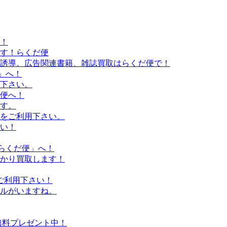
！
す！らくだ便
誘導。広告関連書籍、雑誌買取はらくだ便で！
」へ！
下さい。
便へ！
す。
をご利用下さい。
い！
らくだ便」へ！
かり買取します！
ご利用下さい！
ルがいますね。
無料プレゼント中！