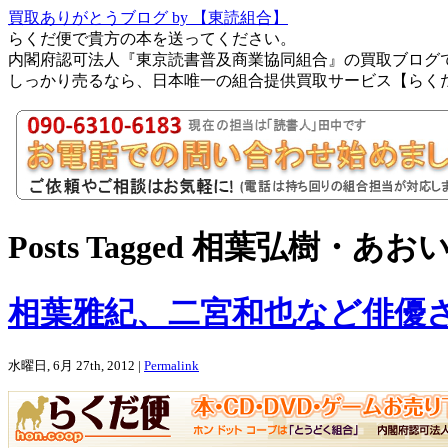
買取ありがとうブログ by 【東読組合】
らくだ便で貴方の本を送ってください。
内閣府認可法人『東京読書普及商業協同組合』の買取ブログ
しっかり売るなら、日本唯一の組合提供買取サービス【らく
Posts Tagged 相葉弘樹
相葉雅紀、二宮和也など俳優
水曜日, 6月 27th, 2012 |
Permalink