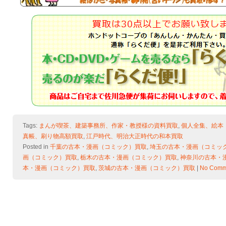
Tags:
まんが喫茶、建築事務所、作家・教授様の資料買取
,
個人全集、絵本
真帳、刷り物高額買取
,
江戸時代、明治大正時代の和本買取
Posted in
千葉の古本・漫画（コミック）買取
,
埼玉の古本・漫画（コミッ
画（コミック）買取
,
栃木の古本・漫画（コミック）買取
,
神奈川の古本・
本・漫画（コミック）買取
,
茨城の古本・漫画（コミック）買取
|
No Comm