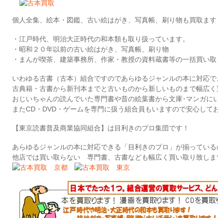
個人全集、絵本・図鑑、古い絵はがき、写真帳、刷り物も買取ます
・江戸時代、明治大正時代の和本類も取り扱っています。
・昭和２０年以前の古い絵はがき、写真帳、刷り物
・まんが喫茶、建築事務所、作家・教授の資料蔵書等の一括買い取
いわゆる古書（古本）組合ですのであらゆるジャンルの本に対応で
古典籍・古書から新刊本までと古いものから新しいものまで幅広く
おじいちゃんの読んでいた専門書や昔の絵葉書から文庫･マンガに
またCD・DVD・ゲームを専門に扱う組合員もいますので安心して
【東京読書普及商業協同組合】は目利きのプロ集団です！
あらゆるジャンルの本に対応できる「目利きのプロ」が揃っている
他店では買い取らない 専門書、古書なども幅広く買い取り致しま