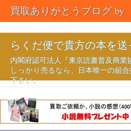
買取ありがとうブログ by
らくだ便で貴方の本を送
内閣府認可法人『東京読書普及商業
しっかり売るなら、日本唯一の組合
下さい。