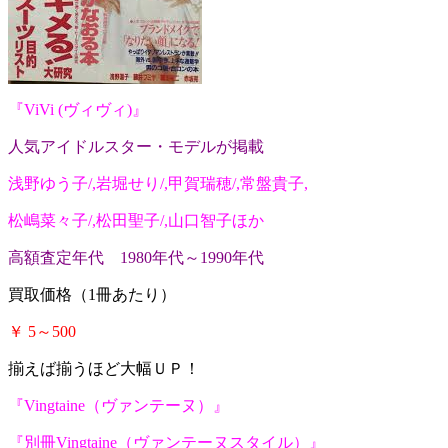
『
ViVi (ヴィヴィ)
』
人気アイドルスター・モデルが掲載
浅野ゆう子/,岩堀せり/,甲賀瑞穂/,常盤貴子,
松嶋菜々子/,松田聖子/,山口智子ほか
高額査定年代 1980年代～1990年代
買取価格（1冊あたり）
￥ 5～500
揃えば揃うほど大幅ＵＰ！
『
Vingtaine（ヴァンテーヌ）
』
『
別冊Vingtaine（ヴァンテーヌスタイル）
』