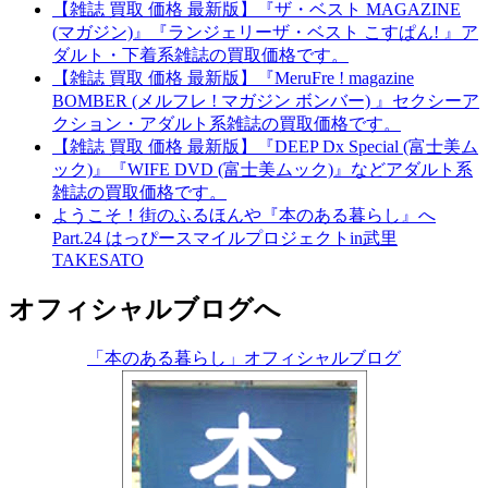
【雑誌 買取 価格 最新版】『ザ・ベスト MAGAZINE
(マガジン)』『ランジェリーザ・ベスト こすぱん! 』ア
ダルト・下着系雑誌の買取価格です。
【雑誌 買取 価格 最新版】『MeruFre ! magazine
BOMBER (メルフレ ! マガジン ボンバー) 』セクシーア
クション・アダルト系雑誌の買取価格です。
【雑誌 買取 価格 最新版】『DEEP Dx Special (富士美ム
ック)』『WIFE DVD (富士美ムック)』などアダルト系
雑誌の買取価格です。
ようこそ！街のふるほんや『本のある暮らし』へ
Part.24 はっぴースマイルプロジェクトin武里
TAKESATO
オフィシャルブログへ
「本のある暮らし」オフィシャルブログ