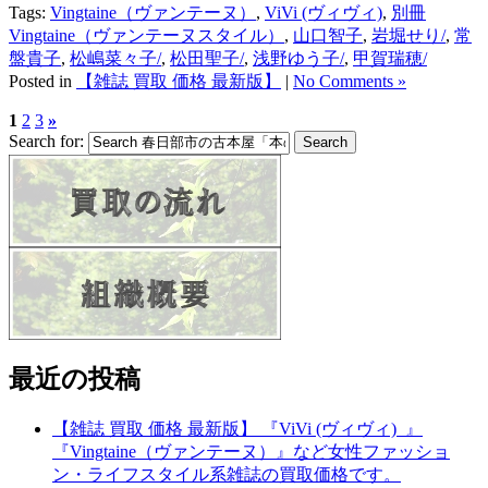
Tags:
Vingtaine（ヴァンテーヌ）
,
ViVi (ヴィヴィ)
,
別冊
Vingtaine（ヴァンテーヌスタイル）
,
山口智子
,
岩堀せり/
,
常
盤貴子
,
松嶋菜々子/
,
松田聖子/
,
浅野ゆう子/
,
甲賀瑞穂/
Posted in
【雑誌 買取 価格 最新版】
|
No Comments »
1
2
3
»
Search for:
最近の投稿
【雑誌 買取 価格 最新版】 『ViVi (ヴィヴィ) 』
『Vingtaine（ヴァンテーヌ）』など女性ファッショ
ン・ライフスタイル系雑誌の買取価格です。