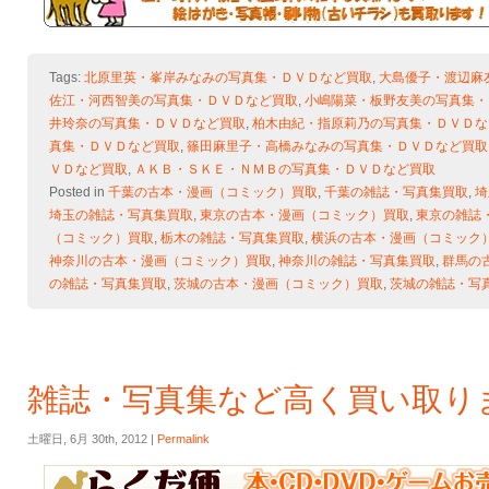
Tags:
北原里英・峯岸みなみの写真集・ＤＶＤなど買取
,
大島優子・渡辺麻
佐江・河西智美の写真集・ＤＶＤなど買取
,
小嶋陽菜・板野友美の写真集・
井玲奈の写真集・ＤＶＤなど買取
,
柏木由紀・指原莉乃の写真集・ＤＶＤな
真集・ＤＶＤなど買取
,
篠田麻里子・高橋みなみの写真集・ＤＶＤなど買取
ＶＤなど買取
,
ＡＫＢ・ＳＫＥ・ＮＭＢの写真集・ＤＶＤなど買取
Posted in
千葉の古本・漫画（コミック）買取
,
千葉の雑誌・写真集買取
,
埼
埼玉の雑誌・写真集買取
,
東京の古本・漫画（コミック）買取
,
東京の雑誌
（コミック）買取
,
栃木の雑誌・写真集買取
,
横浜の古本・漫画（コミック
神奈川の古本・漫画（コミック）買取
,
神奈川の雑誌・写真集買取
,
群馬の
の雑誌・写真集買取
,
茨城の古本・漫画（コミック）買取
,
茨城の雑誌・写
雑誌・写真集など高く買い取り
土曜日, 6月 30th, 2012 |
Permalink