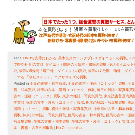
Tags:
DVDで完璧にわかる! 美木良介のロングブレスダイエットの買取
,
D
で即やせる!の買取
,
ダイエット関連の人気本・書籍の買取
,
便活ダイエット
取
,
最強の5分間「肩甲骨」ダイエットの買取
,
最強の７分間「仙骨」ダイエ
トする 「やせスイッチ」エクササイズの買取
Posted in
千葉の古書・和本買取
,
千葉の古本・漫画（コミック）買取
,
千葉
書・和本買取
,
埼玉の古本・漫画（コミック）買取
,
埼玉の雑誌・写真集買
古本・漫画（コミック）買取
,
東京の雑誌・写真集買取
,
東京読書普及商業
本買取
,
栃木の古本・漫画（コミック）買取
,
栃木の雑誌・写真集買取
,
横浜
漫画（コミック）買取
,
横浜の雑誌・写真集買取
,
神奈川の古書・和本買取
,
買取
,
神奈川の雑誌・写真集買取
,
群馬の古書・和本買取
,
群馬の古本・漫画
写真集買取
,
茨城の古書・和本買取
,
茨城の古本・漫画（コミック）買取
,
茨
本・書籍・古書の買取例
|
No Comments »