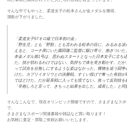
そんな中でもやっと、柔道女子の松本さんが金メダルを獲得。
溜飲が下がりました。
「柔道女子57キロ級で日本初の金」
「野生児」とも「野獣」とも言われる松本の目に、みるみる涙
えると、コーチ席にいた園田隆二監督に駆け寄り、抱きついた。
本金メダル第1号は、思わぬスタートとなった日本女子に立ち
た。技が切れるわけではない。気持ちで体を突き動かす。だが
って試合を台無しにするような姿はなかった。獲物を追う闘争
けた。カプリイオリウとの決勝戦。すくい投げで奪った有効が
でほどけた。だが延長戦に入っても慌てない。焦って反則技を
「辛抱しろと言って、きちっと結果を出した。成長した」と同
そんなこんなで、現在オリンピック開催ですので、さまざまなスポ
で、
さまざまなスポーツ関連書籍や雑誌など買い取ります！
お気軽に査定・買取ご依頼お願いいたします。