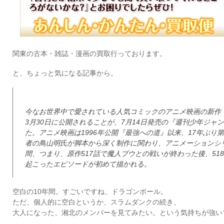
関東の古本・雑誌・漫画の買取行っております。
と、ちょっと気になる記事から。
今なお世界中で愛されている人気コミックのアニメ映画の新作
3月30日に公開されることが、7月14日発売の『週刊少年ジャ
た。アニメ映画は1996年公開『最強への道』以来、17年ぶり
者の鳥山明氏が脚本から深く制作に関わり、アニメーションシリ
間、つまり、原作517話で魔人ブウとの戦いが終わった後、51
起こったエピソードが初めて描かれる。
空白の10年間。すごいですね、ドラゴンボール。
ただ、個人的に空白というか、スラムダンクの続き、
大人になった、湘北のメンバーを見てみたい。という気持ちが強い