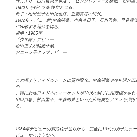
はじまり：山口百恵が引退し、ピンクレディーが解散、松田聖
1980年を時代の転換期と見る。
前半：松田聖子と田原俊彦、近藤真彦の時代。
1982年デビュー組(中森明菜、小泉今日子、石川秀美、早見優
に匹敵する地位を得る。
後半：1985年
「少年隊」デビュー
松田聖子が結婚休業。
おニャン子クラブデビュー
この頃よりアイドルシーンに質的変化。中森明菜や少年隊が広
の
、特に女性アイドルのマーケットが10代の男子に限定縮小され
山口百恵、松田聖子、中森明菜といった広範囲なファンを獲得
る。
1984年デビューの菊池桃子辺りから、完全に10代の男子にタ
ビューするようなる。