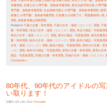
試験
,
平成24年度行政書士試験の参考書の買取
,
弁理士 の専門書、資格参考
考書買取
,
弁護士法 の専門書、資格参考書買取
,
東京法経学院出版 の専門
専門書、資格参考書買取
,
社会保険労務士 の専門書、資格参考書買取
,
税理
政書士 の専門書、資格参考書買取
,
行政書士の試験です。関連書籍買い取
,
買取
,
資格参考書は高額買取
Posted in
千葉の古書・和本買取
,
千葉の古本・漫画（コミック）買取
,
千葉
書・和本買取
,
埼玉の古本・漫画（コミック）買取
,
埼玉の雑誌・写真集買
東京の古本・漫画（コミック）買取
,
東京の雑誌・写真集買取
,
東京読書普
書・和本買取
,
栃木の古本・漫画（コミック）買取
,
栃木の雑誌・写真集買
古本・漫画（コミック）買取
,
横浜の雑誌・写真集買取
,
神奈川の古書・和
ック）買取
,
神奈川の雑誌・写真集買取
,
群馬の古書・和本買取
,
群馬の古本
雑誌・写真集買取
,
茨城の古書・和本買取
,
茨城の古本・漫画（コミック）
Comments »
80年代、90年代のアイドルの
い取ります！
日曜日, 8月 12th, 2012 |
Permalink