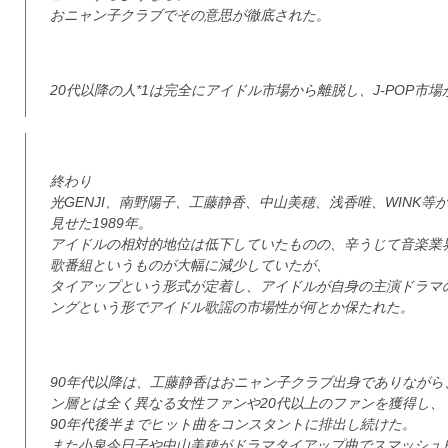
おニャン子クラブでその意思が徹底された。
20代以降の人*1は完全にアイドル市場から離脱し、J-POP
終わり
光GENJI、南野陽子、工藤静香、中山美穂、浅香唯、WINK
見せた1989年。
アイドルの相対的地位は低下していたものの、辛うじて音楽業
歌番組というものが大幅に減少していたが、
タイアップという形式が定着し、アイドルが自身の主演ドラマ
ングという形でアイドル歌謡の市場性が何とか保たれた。
90年代以降は、工藤静香はおニャン子クラブ出身でありながら
ン層とは全く異なる女性ファンや20代以上のファンを獲得し、
90年代後半までヒット曲をコンスタントに排出し続けた。
また小泉今日子や中山美穂がドラマタイアップ曲でスマッシュ