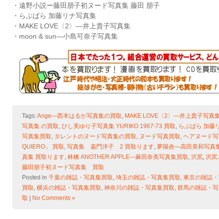
・遠野小説ー藤田朋子初ヌード写真集 藤田 朋子
・らぶぱら 加藤リナ写真集
・MAKE LOVE〈2〉―井上貴子写真集
・moon & sun―小島可奈子写真集
Tags:
Ange―西本はるか写真集の買取
,
MAKE LOVE〈2〉―井上貴子写真
写真集 の買取
,
ひし美ゆり子写真集 YURIKO 1967-73 買取
,
らぶぱら 加藤
写真集買取
,
タレントのヌード写真集の買取
,
ヌード写真買取
,
ヘアヌード写
QUIERO」 買取
,
写真集 嘉門洋子 2 買取ります
,
夢陽炎―高田美和写真
真集 買取ります
,
林檎 ANOTHER APPLE―麻田奈美写真集買取
,
沢尻
,
沢尻
藤田朋子初ヌード写真集 買取
Posted in
千葉の雑誌・写真集買取
,
埼玉の雑誌・写真集買取
,
東京の雑誌・
買取
,
横浜の雑誌・写真集買取
,
神奈川の雑誌・写真集買取
,
群馬の雑誌・写
取
|
No Comments »