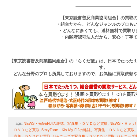
—————————————
【東京読書普及商業協同組合】の買取
・組合だから、どんなジャンルのプロも
・どんなに多くても、送料無料で買取り
・内閣府認可法人だから、安心・丁寧
【東京読書普及商業協同組合】の「らくだ便」は、日本でたった
す。
どんな分野のプロも所属しておりますので、お気軽に買取依頼
Tags:
NEWS・光GENJIの雑誌、写真集・ＤＶＤなど買取
,
NEWS・Ｈｅｙ
ＤＶＤなど買取
,
SexyZone・Kis-My-Ft2の雑誌、写真集・ＤＶＤなど買取
,
真集・ＤＶＤなど買取
,
ジャニーズの写真集・ＤＶＤなど買取
,
ジャニーズ