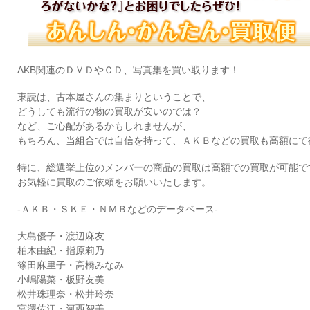
AKB関連のＤＶＤやＣＤ、写真集を買い取ります！
東読は、古本屋さんの集まりということで、
どうしても流行の物の買取が安いのでは？
など、ご心配があるかもしれませんが、
もちろん、当組合では自信を持って、ＡＫＢなどの買取も高額にて
特に、総選挙上位のメンバーの商品の買取は高額での買取が可能で
お気軽に買取のご依頼をお願いいたします。
-ＡＫＢ・ＳＫＥ・ＮＭＢなどのデータベース-
大島優子・渡辺麻友
柏木由紀・指原莉乃
篠田麻里子・高橋みなみ
小嶋陽菜・板野友美
松井珠理奈・松井玲奈
宮澤佐江・河西智美