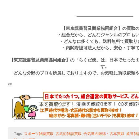
—————————————
【東京読書普及商業協同組合】の買取
・組合だから、どんなジャンルのプロも
・どんなに多くても、送料無料で買取り
・内閣府認可法人だから、安心・丁寧
【東京読書普及商業協同組合】の「らくだ便」は、日本でたった
す。
どんな分野のプロも所属しておりますので、お気軽に買取依頼
Tags:
スポーツ雑誌買取
,
古武術雑誌買取
,
合気道の雑誌・古本買取
,
柔道雑