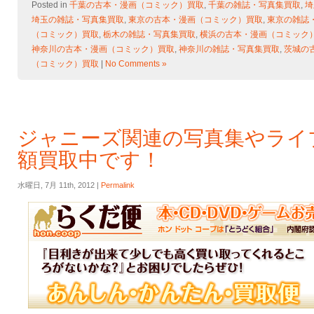
Posted in
千葉の古本・漫画（コミック）買取
,
千葉の雑誌・写真集買取
,
埼
埼玉の雑誌・写真集買取
,
東京の古本・漫画（コミック）買取
,
東京の雑誌
（コミック）買取
,
栃木の雑誌・写真集買取
,
横浜の古本・漫画（コミック
神奈川の古本・漫画（コミック）買取
,
神奈川の雑誌・写真集買取
,
茨城の
（コミック）買取
|
No Comments »
ジャニーズ関連の写真集やライ
額買取中です！
水曜日, 7月 11th, 2012 |
Permalink