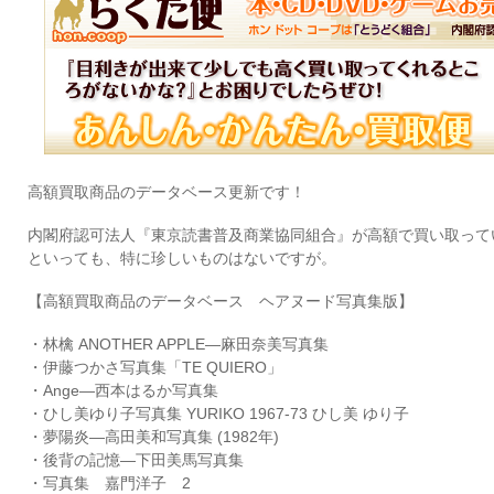
高額買取商品のデータベース更新です！
内閣府認可法人『東京読書普及商業協同組合』が高額で買い取って
といっても、特に珍しいものはないですが。
【高額買取商品のデータベース ヘアヌード写真集版】
・林檎 ANOTHER APPLE―麻田奈美写真集
・伊藤つかさ写真集「TE QUIERO」
・Ange―西本はるか写真集
・ひし美ゆり子写真集 YURIKO 1967-73 ひし美 ゆり子
・夢陽炎―高田美和写真集 (1982年)
・後背の記憶―下田美馬写真集
・写真集 嘉門洋子 2