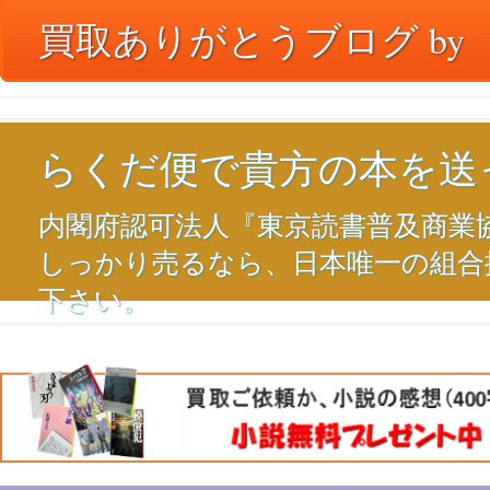
買取ありがとうブログ by
らくだ便で貴方の本を送
内閣府認可法人『東京読書普及商業
しっかり売るなら、日本唯一の組合
下さい。