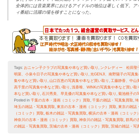
全体的には音楽業界におけるアイドルの地位は著しく低下。ア
ィ番組に活躍の場を移すことになった。
Tags:
おニャン子クラブの写真集や本など買い取り
,
ンクレディー 松田聖
明菜、小泉今日子の写真集や本など買い取り
,
光GENJI、南野陽子の写真
集や本など買い取り
,
山口百恵の写真集や本など買い取り
,
工藤静香、中山
高千里の写真集や本など買い取り
,
浅香唯、WINKの写真集や本など買い取
本など買い取り
,
石川秀美、早見優の写真集や本など買い取り
,
菊池桃子の
Posted in
千葉の古本・漫画（コミック）買取
,
千葉の雑誌・写真集買取
,
埼
埼玉の雑誌・写真集買取
,
東京の古本・漫画（コミック）買取
,
東京の雑誌
（コミック）買取
,
栃木の雑誌・写真集買取
,
横浜の古本・漫画（コミック
神奈川の古本・漫画（コミック）買取
,
神奈川の雑誌・写真集買取
,
群馬の
の雑誌・写真集買取
,
茨城の古本・漫画（コミック）買取
,
茨城の雑誌・写