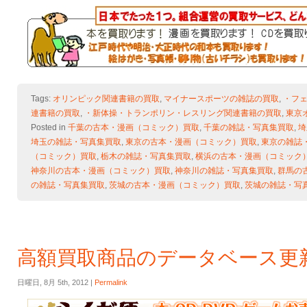
Tags:
オリンピック関連書籍の買取
,
マイナースポーツの雑誌の買取
,
・フ
連書籍の買取
,
・新体操・トランポリン・レスリング関連書籍の買取
,
東京
Posted in
千葉の古本・漫画（コミック）買取
,
千葉の雑誌・写真集買取
,
埼
埼玉の雑誌・写真集買取
,
東京の古本・漫画（コミック）買取
,
東京の雑誌
（コミック）買取
,
栃木の雑誌・写真集買取
,
横浜の古本・漫画（コミック
神奈川の古本・漫画（コミック）買取
,
神奈川の雑誌・写真集買取
,
群馬の
の雑誌・写真集買取
,
茨城の古本・漫画（コミック）買取
,
茨城の雑誌・写
高額買取商品のデータベース更
日曜日, 8月 5th, 2012 |
Permalink