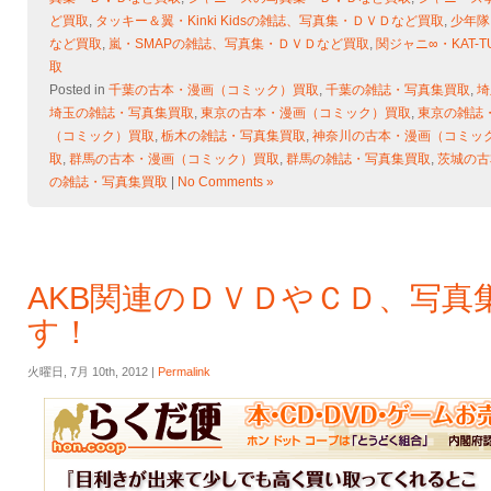
ど買取
,
タッキー＆翼・Kinki Kidsの雑誌、写真集・ＤＶＤなど買取
,
少年隊
など買取
,
嵐・SMAPの雑誌、写真集・ＤＶＤなど買取
,
関ジャニ∞・KAT
取
Posted in
千葉の古本・漫画（コミック）買取
,
千葉の雑誌・写真集買取
,
埼
埼玉の雑誌・写真集買取
,
東京の古本・漫画（コミック）買取
,
東京の雑誌
（コミック）買取
,
栃木の雑誌・写真集買取
,
神奈川の古本・漫画（コミッ
取
,
群馬の古本・漫画（コミック）買取
,
群馬の雑誌・写真集買取
,
茨城の古
の雑誌・写真集買取
|
No Comments »
AKB関連のＤＶＤやＣＤ、写真
す！
火曜日, 7月 10th, 2012 |
Permalink