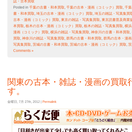
誌・古本買取
Posted in
千葉の古書・和本買取
,
千葉の古本・漫画（コミック）買取
,
千葉
書・和本買取
,
埼玉の古本・漫画（コミック）買取
,
埼玉の雑誌・写真集買
古本・漫画（コミック）買取
,
東京の雑誌・写真集買取
,
東京読書普及商業
本買取
,
栃木の古本・漫画（コミック）買取
,
栃木の雑誌・写真集買取
,
横浜
漫画（コミック）買取
,
横浜の雑誌・写真集買取
,
神奈川の古書・和本買取
,
買取
,
神奈川の雑誌・写真集買取
,
群馬の古書・和本買取
,
群馬の古本・漫画
写真集買取
,
茨城の古書・和本買取
,
茨城の古本・漫画（コミック）買取
,
茨
Comments »
関東の古本・雑誌・漫画の買取
す。
金曜日, 7月 27th, 2012 |
Permalink