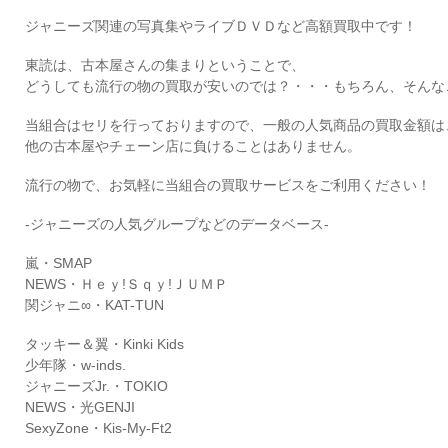
ジャニーズ関連の写真集やライブＤＶＤなど高額買取中です！
東読は、古本屋さんの集まりということで、
どうしても流行の物の買取が安いのでは？・・・もちろん、そんな
当組合はセリを行っておりますので、一般の人気商品の買取金額は
他の古本屋やチェーン店に負けることはありません。
流行の物で、お気軽に当組合の買取サービスをご利用ください！
-ジャニーズの人気グループなどのデータベース-
嵐・SMAP
NEWS・Ｈｅｙ!Ｓｑｙ!ＪＵＭＰ
関ジャニ∞・KAT-TUN
タッキー＆翼・Kinki Kids
少年隊・w-inds.
ジャニーズJr.・TOKIO
NEWS・光GENJI
SexyZone・Kis-My-Ft2