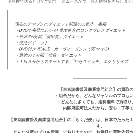
宅急便で送るだけですので、スムーズかつ、個人情報をさらしませ
現在のアマゾンのダイエット関連の人気本・書籍
・DVDで完璧にわかる! 美木良介のロングブレスダイエット
・最強の5分間「肩甲骨」ダイエット
・便活ダイエット
・DVD付き 樫木式・カーヴィーダンスで即やせる!
・最強の７分間「仙骨」ダイエット
・１日５分からスタートする 「やせスイッチ」エクササイズ
—————————————
【東京読書普及商業協同組合】の買取
・組合だから、どんなジャンルのプロも
・どんなに多くても、送料無料で買取り
・内閣府認可法人だから、安心・丁寧
【東京読書普及商業協同組合】の「らくだ便」は、日本でたった
す。
どんな分野のプロも所属しておりますので、お気軽に買取依頼